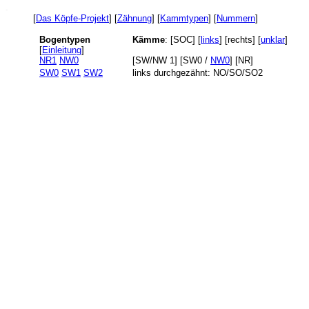
-
[
Das Köpfe-Projekt
] [
Zähnung
] [
Kammtypen
] [
Nummern
]
Bogentypen
Kämme
: [SOC] [
links
] [rechts] [
unklar
]
[
Einleitung
]
NR1
NW0
[SW/NW 1] [SW0 /
NW0
] [NR]
SW0
SW1
SW2
links durchgezähnt: NO/SO/SO2