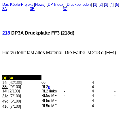
Das Köpfe-Projekt
[
News
]
[
DP Index
] [
Druckperioden
]
[
1
] [
2
] [
3
] [
4
] [
5
]
3A
3B
3C
218
DP3A Druckplatte FF3 (218d)
Hierzu fehlt fast alles Material. Die Farbe ist 218 d (FF4)
DP
3A
14r
[42/100]
05
-
4
-
38o
[9/100]
RL2
o
-
4
-
14l
[2/100]
RL2 links
-
4
-
RL5o MF
-
4
-
31o
[7/100]
RL5o MF
-
4
-
49
o
[5/100]
RL5u MF
-
4
-
41u
[7/100]