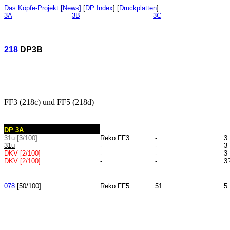
Das Köpfe-Projekt
[
News
]
[
DP Index
] [
Druckplatten
]
3A
3B
3C
218
DP3B
FF3 (218c) und FF5 (218d)
DP
3A
31u
[3/100]
Reko FF3
-
3
31u
-
-
3
DKV
[2/100]
-
-
3
DKV
[2/100]
-
-
3
078
[50/100]
Reko FF5
51
5