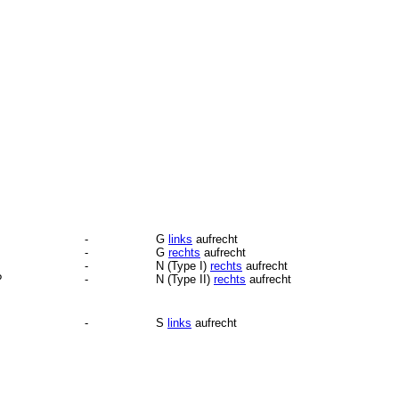
-
G
links
aufrecht
-
G
rechts
aufrecht
-
N (Type I)
rechts
aufrecht
?
-
N (Type II)
rechts
aufrecht
-
S
links
aufrecht