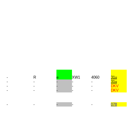
-
R
e
XW1
4060
31u
-
-
-
-
-
31u
-
-
-
-
-
DKV
-
-
-
-
-
DKV
-
-
-
-
-
078