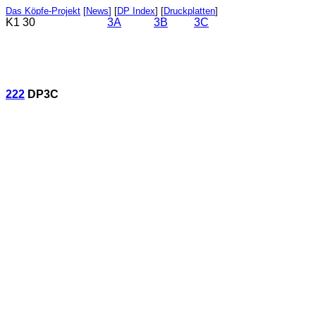
Das Köpfe-Projekt
[
News
]
[
DP Index
] [
Druckplatten
]
K1 30
3A
3B
3C
222
DP3C