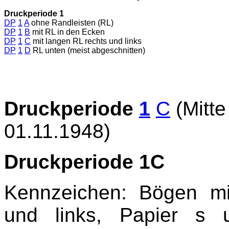
Druckperiode 1
DP
1
A
ohne Randleisten (RL)
DP
1
B
mit RL in den Ecken
DP
1
C
mit langen RL rechts und links
DP
1
D
RL unten (meist abgeschnitten)
Druckperiode
1
C
(Mitte
01.11.1948)
Druckperiode 1C
Kennzeichen: Bögen mi
und links, Papier s 